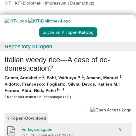
KIT
|
KIT-Bibliothek
|
Impressum
|
Datenschutz
Suche im KITopen-Katalog
Repository KITopen
Italian weedy rice—A case of de‐
domestication?
1
1
1
Grimm, Annabelle
;
Sahi, Vaidurya P.
;
Amann, Manuel
;
Vidotto, Francesco
;
Fogliatto, Silvia
;
Devos, Katrien M.
;
1
Ferrero, Aldo
;
Nick, Peter
1
Karlsruher Institut für Technologie (KIT)
KITopen-Download
Verlagsausgabe
§
DOI: 10.5445/IR/1000122713