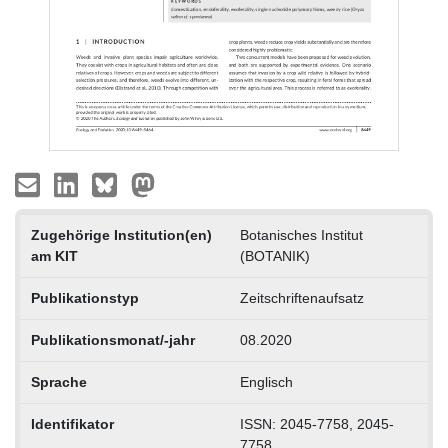
Zugehörige Institution(en)
Botanisches Institut
am KIT
(BOTANIK)
Publikationstyp
Zeitschriftenaufsatz
Publikationsmonat/-jahr
08.2020
Sprache
Englisch
Identifikator
ISSN: 2045-7758, 2045-
7758