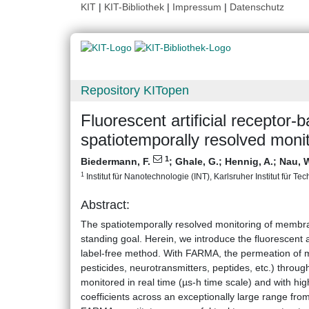
KIT
|
KIT-Bibliothek
|
Impressum
|
Datenschutz
Repository KITopen
Fluorescent artificial recept
spatiotemporally resolved moni
1
Biedermann, F.
;
Ghale, G.
;
Hennig, A.
;
Nau, W
1
Institut für Nanotechnologie (INT), Karlsruher Institut für Te
Abstract:
The spatiotemporally resolved monitoring of membran
standing goal. Herein, we introduce the fluorescent
label-free method. With FARMA, the permeation of 
pesticides, neurotransmitters, peptides, etc.) thro
monitored in real time (µs-h time scale) and with hig
coefficients across an exceptionally large range fro