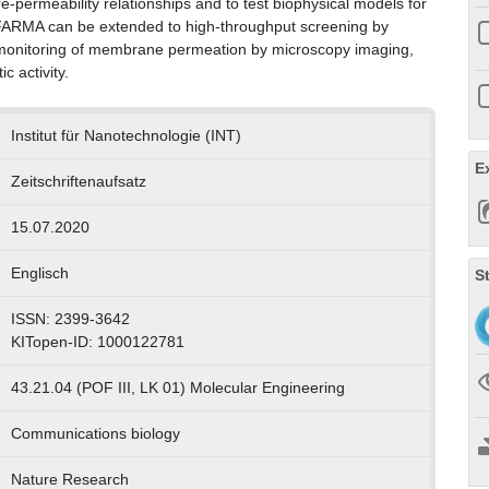
e-permeability relationships and to test biophysical models for
ARMA can be extended to high-throughput screening by
al monitoring of membrane permeation by microscopy imaging,
 activity.
Institut für Nanotechnologie (INT)
E
Zeitschriftenaufsatz
15.07.2020
Englisch
S
ISSN: 2399-3642
KITopen-ID: 1000122781
43.21.04 (POF III, LK 01) Molecular Engineering
Communications biology
Nature Research