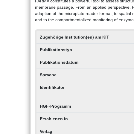
FARMA constitutes a powerful tool to assess structur
membrane passage. From an applied perspective, F
adaption of the microplate reader format, to spati
and to the compartmentalized monitoring of enzymatic
Zugehörige Institution(en) am KIT
Publikationstyp
Publikationsdatum
Sprache
Identifikator
HGF-Programm
Erschienen in
Verlag