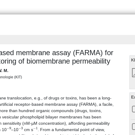
or-based membrane assay (FARMA) for
toring of biomembrane permeability
K
. M.
chnologie (KIT)
E
e translocation, e.g., of drugs or toxins, has been a long-
 artificial receptor-based membrane assay (FARMA), a facile,
more than hundred organic compounds (drugs, toxins,
ugh vesicular phospholipid bilayer membranes has been
h sensitivity (nM-µM concentration), affording permeability
−
9
−
3
−
1
m 10
–10
cm s
. From a fundamental point of view,