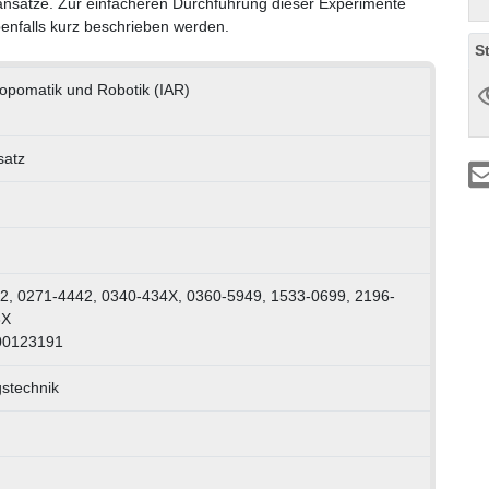
ansätze. Zur einfacheren Durchführung dieser Experimente
enfalls kurz beschrieben werden.
S
hropomatik und Robotik (IAR)
satz
2, 0271-4442, 0340-434X, 0360-5949, 1533-0699, 2196-
3X
00123191
stechnik