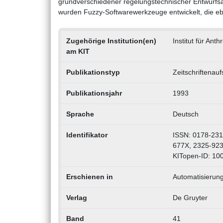
grundverschiedener regelungstechnischer Entwurfs
wurden Fuzzy-Softwarewerkzeuge entwickelt, die eb
Zugehörige Institution(en)
Institut für Ant
am KIT
Publikationstyp
Zeitschriftenauf
Publikationsjahr
1993
Sprache
Deutsch
Identifikator
ISSN: 0178-231
677X, 2325-92
KITopen-ID: 10
Erschienen in
Automatisierung
Verlag
De Gruyter
Band
41