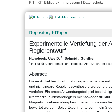
KIT
|
KIT-Bibliothek
|
Impressum
|
Datenschutz
Repository KITopen
Experimentelle Vertiefung der 
Reglerentwurf
1
Hanebeck, Uwe D.
;
Schmidt, Günther
1
Institut für Anthropomatik und Robotik (IAR), Karlsruher Insti
Abstract:
Dieser Artikel beschreibt Laborexperimente, die mit 
und nichtlineare Regelungssynthese erworbene the
vertiefen. Ein erstes Anwendungsbeispiel beschäftig
Kraftfahrzeug-Abstandreglers mit Kaskadenstruktur.
Magnetschweberegelung beschrieben, in dessen Ver
bewertet werden. Beide Experimente vermitteln Stud