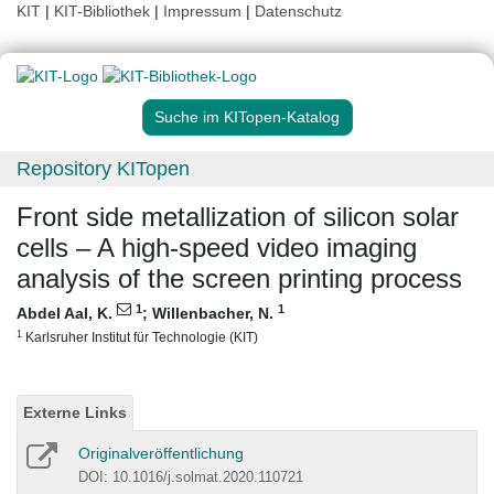
KIT
|
KIT-Bibliothek
|
Impressum
|
Datenschutz
Suche im KITopen-Katalog
Repository KITopen
Front side metallization of silicon solar
cells – A high-speed video imaging
analysis of the screen printing process
1
1
Abdel Aal, K.
;
Willenbacher, N.
1
Karlsruher Institut für Technologie (KIT)
Externe Links
Originalveröffentlichung
DOI: 10.1016/j.solmat.2020.110721