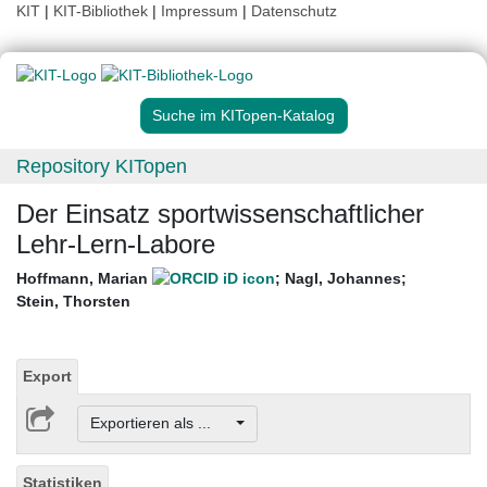
KIT
|
KIT-Bibliothek
|
Impressum
|
Datenschutz
Suche im KITopen-Katalog
Repository KITopen
Der Einsatz sportwissenschaftlicher
Lehr-Lern-Labore
Hoffmann, Marian
;
Nagl, Johannes
;
Stein, Thorsten
Export
Exportieren als ...
Statistiken