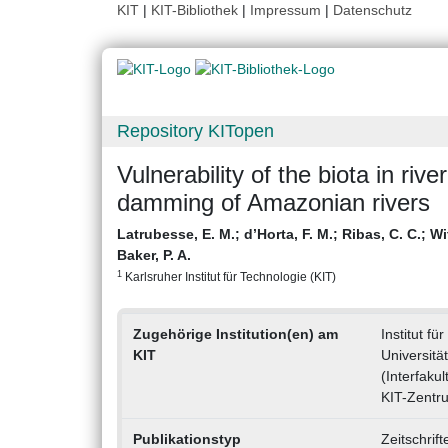
KIT
|
KIT-Bibliothek
|
Impressum
|
Datenschutz
Repository KITopen
Vulnerability of the biota in riv
damming of Amazonian rivers
Latrubesse, E. M.
;
d’Horta, F. M.
;
Ribas, C. C.
;
Wi
Baker, P. A.
1
Karlsruher Institut für Technologie (KIT)
Zugehörige Institution(en) am
Institut f
KIT
Universitä
(Interfakul
KIT-Zentr
Publikationstyp
Zeitschrif