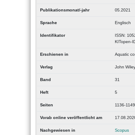
Publikationsmonat/-jahr
05.2021
Sprache
Englisch
Identifikator
ISSN: 105
KITopen-I
Erschienen in
Aquatic co
Verlag
John Wile
Band
31
Heft
5
Seiten
1136-1149
Vorab online veröffentlicht am
17.08.202
Nachgewiesen in
Scopus