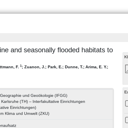
erine and seasonally flooded habitats to
K
1
ttmann, F.
;
Zuanon, J.
;
Park, E.
;
Dunne, T.
;
Arima, E. Y.
;
E
ür Geographie und Geoökologie (IFGG)
t Karlsruhe (TH) – Interfakultative Einrichtungen
tative Einrichtungen)
um Klima und Umwelt (ZKU)
tenaufsatz