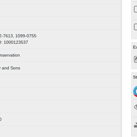
2-7613, 1099-0755
D: 1000123537
E
nservation
y and Sons
S
0