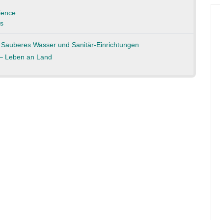
ience
s