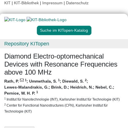
KIT
|
KIT-Bibliothek
|
Impressum
|
Datenschutz
Suche im KITopen-Katalog
Repository KITopen
Diamond Electro-optomechanical
Devices with Resonance Frequencies
above 100 MHz
1
1
2
Rath, P.
;
Ummethala, S.
;
Diewald, S.
;
Lewes-Malandrakis, G.
;
Brink, D.
;
Heidrich, N.
;
Nebel, C.
;
1
Pernice, W. H. P.
1
Institut für Nanotechnologie (INT), Karlsruher Institut für Technologie (KIT)
2
Center for Functional Nanostructures (CFN), Karlsruher Institut für
Technologie (KIT)