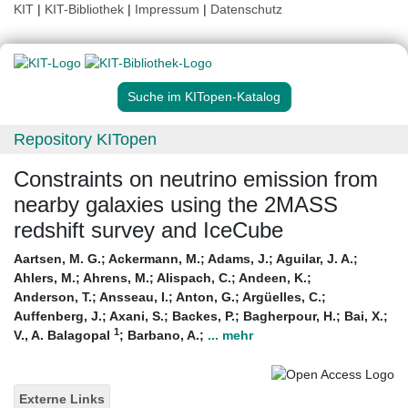
KIT
|
KIT-Bibliothek
|
Impressum
|
Datenschutz
Suche im KITopen-Katalog
Repository KITopen
Constraints on neutrino emission from
nearby galaxies using the 2MASS
redshift survey and IceCube
Aartsen, M. G.
;
Ackermann, M.
;
Adams, J.
;
Aguilar, J. A.
;
Ahlers, M.
;
Ahrens, M.
;
Alispach, C.
;
Andeen, K.
;
Anderson, T.
;
Ansseau, I.
;
Anton, G.
;
Argüelles, C.
;
Auffenberg, J.
;
Axani, S.
;
Backes, P.
;
Bagherpour, H.
;
Bai, X.
;
1
V., A. Balagopal
;
Barbano, A.
;
... mehr
Externe Links