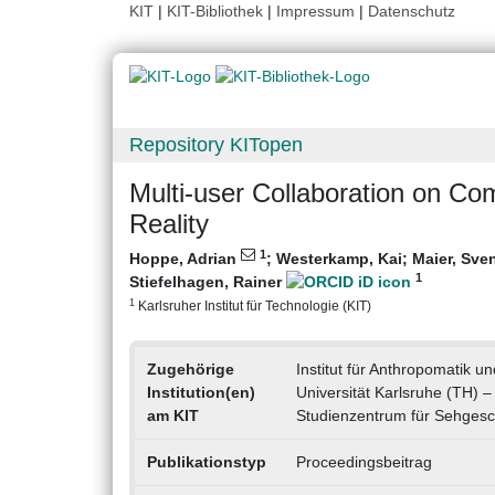
KIT
|
KIT-Bibliothek
|
Impressum
|
Datenschutz
Repository KITopen
Multi-user Collaboration on Co
Reality
1
Hoppe, Adrian
;
Westerkamp, Kai
;
Maier, Sve
1
Stiefelhagen, Rainer
1
Karlsruher Institut für Technologie (KIT)
Zugehörige
Institut für Anthropomatik u
Institution(en)
Universität Karlsruhe (TH) – 
am KIT
Studienzentrum für Sehgesc
Publikationstyp
Proceedingsbeitrag