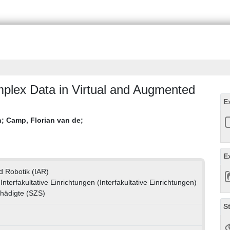
mplex Data in Virtual and Augmented
E
n
;
Camp, Florian van de
;
E
nd Robotik (IAR)
Interfakultative Einrichtungen (Interfakultative Einrichtungen)
hädigte (SZS)
S