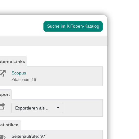
Suche im KITopen-Katalog
xterne Links
Scopus
Zitationen: 16
xport
Exportieren als ...
tatistiken
Seitenaufrufe: 97