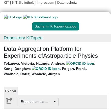
KIT
|
KIT-Bibliothek
|
Impressum
|
Datenschutz
Suche im KITopen-Katalog
Repository KITopen
Data Aggregation Platform for
Experiments ofAstroparticle Physics
Tokareva, Victoria
;
Haungs, Andreas
;
Kang, Donghwa
;
Polgart, Frank
;
Wochele, Doris
;
Wochele, Jürgen
Export
Exportieren als ...