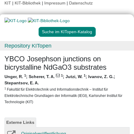
KIT
|
KIT-Bibliothek
|
Impressum
|
Datenschutz
Suche im KITopen-Katalog
Repository KITopen
YBCO Josephson junctions on
bicrystalline NdGaO3 substrates
1
1
1
Unger, R.
;
Scherer, T. A.
;
Jutzi, W.
;
Ivanov, Z. G.
;
Stepantsov, E. A.
1
Fakultät für Elektrotechnik und Informationstechnik – Institut für
Elektrotechnische Grundlagen der Informatik (IEGI), Karlsruher Institut für
Technologie (KIT)
Externe Links
Originalveröffentlichung