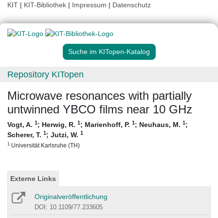
KIT
|
KIT-Bibliothek
|
Impressum
|
Datenschutz
Suche im KITopen-Katalog
Repository KITopen
Microwave resonances with partially
untwinned YBCO films near 10 GHz
1
1
1
1
Vogt, A.
;
Herwig, R.
;
Marienhoff, P.
;
Neuhaus, M.
;
1
1
Scherer, T.
;
Jutzi, W.
1
Universität Karlsruhe (TH)
Externe Links
Originalveröffentlichung
DOI: 10.1109/77.233605