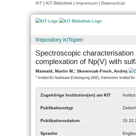
KIT
|
KIT-Bibliothek
|
Impressum
|
Datenschutz
Repository KITopen
Spectroscopic characterisation
complexation of Np(V) with sulf
Maiwald, Martin M.
;
Skerencak-Frech, Andrej
1
Institut für Nukleare Entsorgung (INE), Karlsruher Institut fü
Zugehörige Institution(en) am KIT
Institu
Publikationstyp
Zeitsch
Publikationsdatum
15.10.
Sprache
Englis