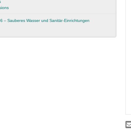
s
ions