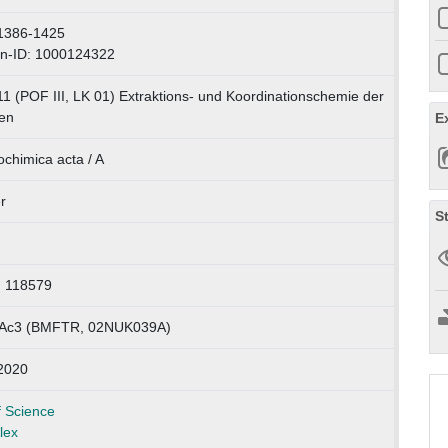
1386-1425
n-ID: 1000124322
11 (POF III, LK 01) Extraktions- und Koordinationschemie der
den
E
ochimica acta / A
r
S
r. 118579
Ac3 (BMFTR, 02NUK039A)
2020
 Science
lex