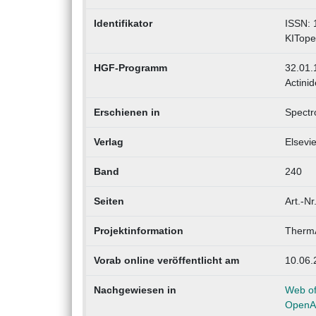
Identifikator
ISSN: 
KITope
HGF-Programm
32.01.
Actini
Erschienen in
Spectr
Verlag
Elsevie
Band
240
Seiten
Art.-N
Projektinformation
Therm
Vorab online veröffentlicht am
10.06.
Nachgewiesen in
Web of
OpenA