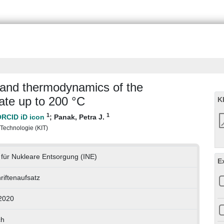
 and thermodynamics of the
ate up to 200 °C
K
1
1
;
Panak, Petra J.
r Technologie (KIT)
t für Nukleare Entsorgung (INE)
E
riftenaufsatz
2020
ch