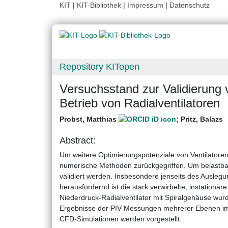
KIT
|
KIT-Bibliothek
|
Impressum
|
Datenschutz
Repository KITopen
Versuchsstand zur Validierung 
Betrieb von Radialventilatoren
Probst, Matthias
;
Pritz, Balazs
Abstract:
Um weitere Optimierungspotenziale von Ventilatoren
numerische Methoden zurückgegriffen. Um belastb
validiert werden. Insbesondere jenseits des Ausleg
herausfordernd ist die stark verwirbelte, instationä
Niederdruck-Radialventilator mit Spiralgehäuse wur
Ergebnisse der PIV-Messungen mehrerer Ebenen im Ve
CFD-Simulationen werden vorgestellt.