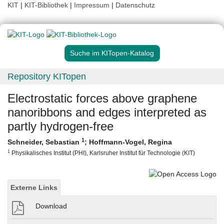
KIT
|
KIT-Bibliothek
|
Impressum
|
Datenschutz
Suche im KITopen-Katalog
Repository KITopen
Electrostatic forces above graphene
nanoribbons and edges interpreted as
partly hydrogen-free
1
Schneider, Sebastian
;
Hoffmann-Vogel, Regina
1
Physikalisches Institut (PHI), Karlsruher Institut für Technologie (KIT)
Externe Links
Download