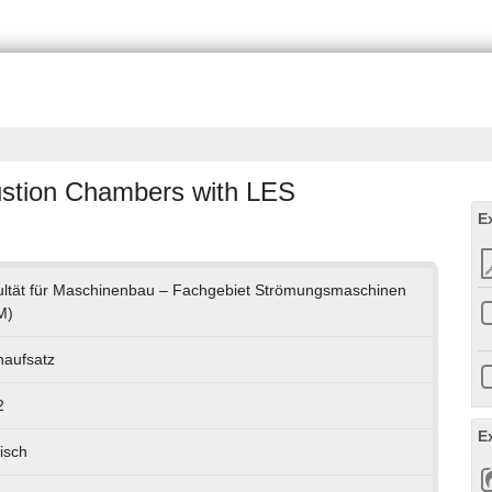
bustion Chambers with LES
E
ltät für Maschinenbau – Fachgebiet Strömungsmaschinen
M)
aufsatz
2
E
isch