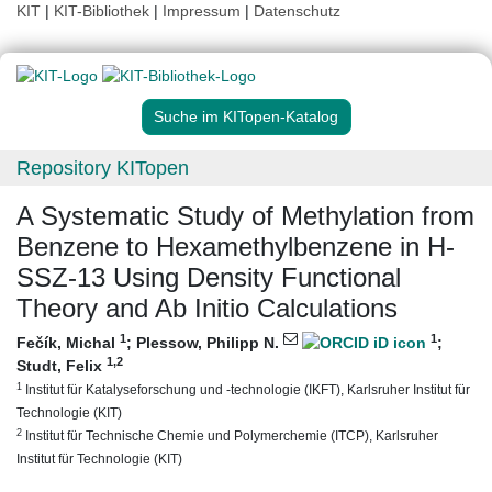
KIT
|
KIT-Bibliothek
|
Impressum
|
Datenschutz
Suche im KITopen-Katalog
Repository KITopen
A Systematic Study of Methylation from
Benzene to Hexamethylbenzene in H-
SSZ-13 Using Density Functional
Theory and Ab Initio Calculations
1
1
Fečík, Michal
;
Plessow, Philipp N.
;
1
,2
Studt, Felix
1
Institut für Katalyseforschung und -technologie (IKFT), Karlsruher Institut für
Technologie (KIT)
2
Institut für Technische Chemie und Polymerchemie (ITCP), Karlsruher
Institut für Technologie (KIT)