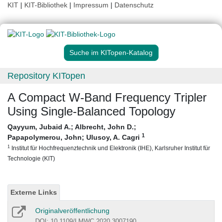
KIT
|
KIT-Bibliothek
|
Impressum
|
Datenschutz
Suche im KITopen-Katalog
Repository KITopen
A Compact W-Band Frequency Tripler
Using Single-Balanced Topology
Qayyum, Jubaid A.
;
Albrecht, John D.
;
1
Papapolymerou, John
;
Ulusoy, A. Cagri
1
Institut für Hochfrequenztechnik und Elektronik (IHE), Karlsruher Institut für
Technologie (KIT)
Externe Links
Originalveröffentlichung
DOI: 10.1109/LMWC.2020.3007190