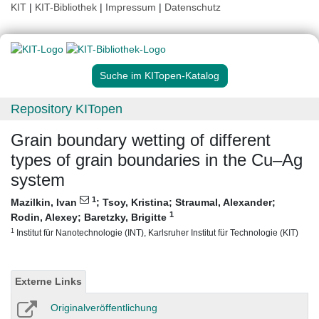
KIT
|
KIT-Bibliothek
|
Impressum
|
Datenschutz
Suche im KITopen-Katalog
Repository KITopen
Grain boundary wetting of different
types of grain boundaries in the Cu–Ag
system
1
Mazilkin, Ivan
;
Tsoy, Kristina
;
Straumal, Alexander
;
1
Rodin, Alexey
;
Baretzky, Brigitte
1
Institut für Nanotechnologie (INT), Karlsruher Institut für Technologie (KIT)
Externe Links
Originalveröffentlichung