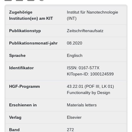
Zugehörige
Institut für Nanotechnologie
Institution(en) am KIT
(INT)
Publikationstyp
Zeitschriftenaufsatz
Publikationsmonat/-jahr
08.2020
Sprache
Englisch
Identifikator
ISSN: 0167-577X
KITopen-ID: 1000124599
HGF-Programm
43.22.01 (POF III, LK 01)
Functionality by Design
Erschienen in
Materials letters
Verlag
Elsevier
Band
272