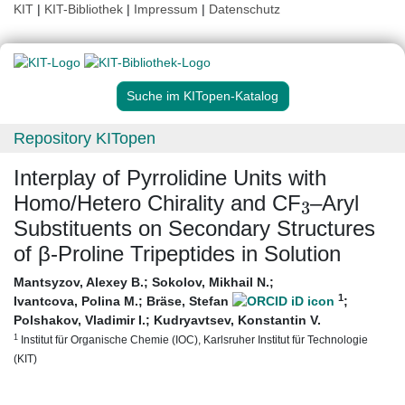
KIT
|
KIT-Bibliothek
|
Impressum
|
Datenschutz
Suche im KITopen-Katalog
Repository KITopen
Interplay of Pyrrolidine Units with
3
Homo/Hetero Chirality and CF
–Aryl
Substituents on Secondary Structures
of β-Proline Tripeptides in Solution
Mantsyzov, Alexey B.
;
Sokolov, Mikhail N.
;
1
Ivantcova, Polina M.
;
Bräse, Stefan
;
Polshakov, Vladimir I.
;
Kudryavtsev, Konstantin V.
1
Institut für Organische Chemie (IOC), Karlsruher Institut für Technologie
(KIT)