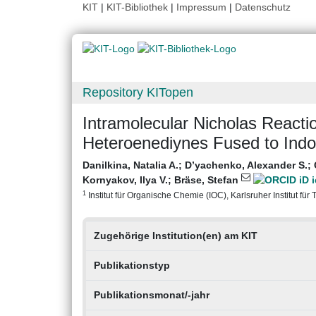
KIT
|
KIT-Bibliothek
|
Impressum
|
Datenschutz
Repository KITopen
Intramolecular Nicholas Reactio
Heteroenediynes Fused to Indol
Danilkina, Natalia A.
;
D’yachenko, Alexander S.
;
Kornyakov, Ilya V.
;
Bräse, Stefan
1
Institut für Organische Chemie (IOC), Karlsruher Institut für
Zugehörige Institution(en) am KIT
Publikationstyp
Publikationsmonat/-jahr