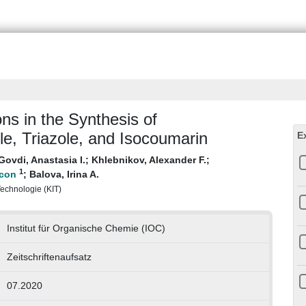
ns in the Synthesis of
e, Triazole, and Isocoumarin
E
Govdi, Anastasia I.
;
Khlebnikov, Alexander F.
;
1
;
Balova, Irina A.
 Technologie (KIT)
Institut für Organische Chemie (IOC)
Zeitschriftenaufsatz
07.2020