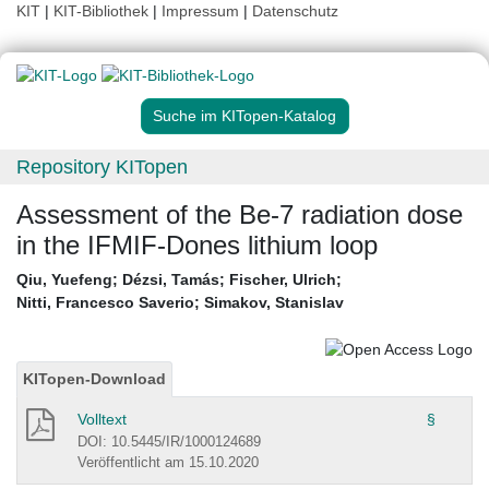
KIT
|
KIT-Bibliothek
|
Impressum
|
Datenschutz
Suche im KITopen-Katalog
Repository KITopen
Assessment of the Be-7 radiation dose
in the IFMIF-Dones lithium loop
Qiu, Yuefeng
;
Dézsi, Tamás
;
Fischer, Ulrich
;
Nitti, Francesco Saverio
;
Simakov, Stanislav
KITopen-Download
Volltext
§
DOI: 10.5445/IR/1000124689
Veröffentlicht am 15.10.2020