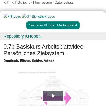
KIT
|
KIT-Bibliothek
|
Impressum
|
Datenschutz
Suche im KITopen Medienportal
Repository KITopen
0.7b Basiskurs Arbeitsblattvideo:
Persönliches Zielsystem
Dominok, Eliane
;
Seithe, Adnan
Play