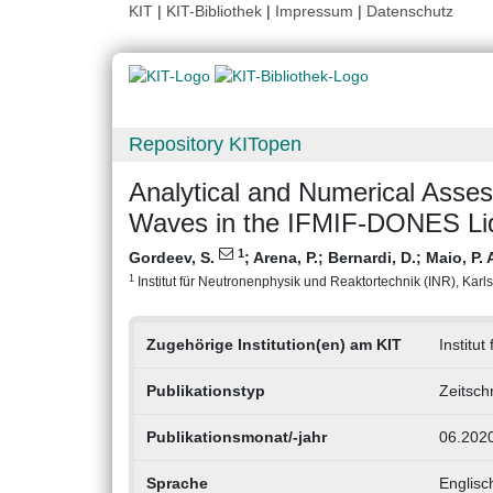
KIT
|
KIT-Bibliothek
|
Impressum
|
Datenschutz
Repository KITopen
Analytical and Numerical Asse
Waves in the IFMIF-DONES Liq
1
Gordeev, S.
;
Arena, P.
;
Bernardi, D.
;
Maio, P. 
1
Institut für Neutronenphysik und Reaktortechnik (INR), Karlsr
Zugehörige Institution(en) am KIT
Institu
Publikationstyp
Zeitsch
Publikationsmonat/-jahr
06.202
Sprache
Englisc