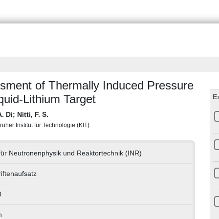
ssment of Thermally Induced Pressure
uid-Lithium Target
E
A. Di
;
Nitti, F. S.
uher Institut für Technologie (KIT)
t für Neutronenphysik und Reaktortechnik (INR)
riftenaufsatz
0
h