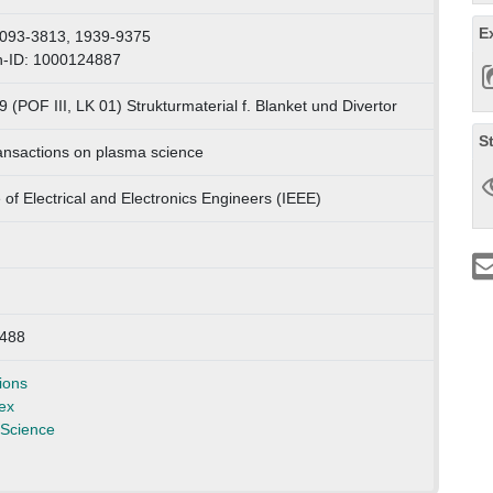
E
0093-3813, 1939-9375
n-ID: 1000124887
9 (POF III, LK 01) Strukturmaterial f. Blanket und Divertor
S
ansactions on plasma science
e of Electrical and Electronics Engineers (IEEE)
488
ions
ex
Science