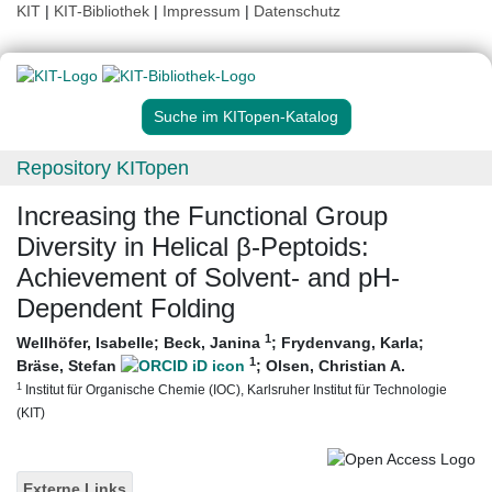
KIT
|
KIT-Bibliothek
|
Impressum
|
Datenschutz
Suche im KITopen-Katalog
Repository KITopen
Increasing the Functional Group
Diversity in Helical β-Peptoids:
Achievement of Solvent- and pH-
Dependent Folding
1
Wellhöfer, Isabelle
;
Beck, Janina
;
Frydenvang, Karla
;
1
Bräse, Stefan
;
Olsen, Christian A.
1
Institut für Organische Chemie (IOC), Karlsruher Institut für Technologie
(KIT)
Externe Links