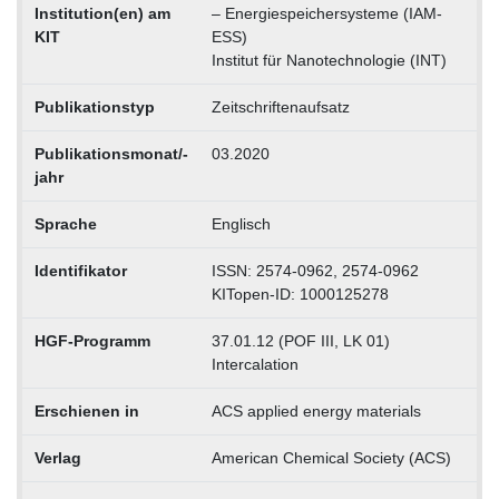
Institution(en) am
– Energiespeichersysteme (IAM-
KIT
ESS)
Institut für Nanotechnologie (INT)
Publikationstyp
Zeitschriftenaufsatz
Publikationsmonat/-
03.2020
jahr
Sprache
Englisch
Identifikator
ISSN: 2574-0962, 2574-0962
KITopen-ID: 1000125278
HGF-Programm
37.01.12 (POF III, LK 01)
Intercalation
Erschienen in
ACS applied energy materials
Verlag
American Chemical Society (ACS)