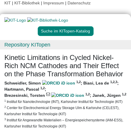
KIT
|
KIT-Bibliothek
|
Impressum
|
Datenschutz
Suche im KITopen-Katalog
Repository KITopen
Kinetic Limitations in Cycled Nickel-
Rich NCM Cathodes and Their Effect
on the Phase Transformation Behavior
1
,2
1
,2
,3
Schweidler, Simon
;
Biasi, Lea de
;
1
,2
Hartmann, Pascal
;
1
,2
1
,2
Brezesinski, Torsten
;
Janek, Jürgen
1
Institut für Nanotechnologie (INT), Karlsruher Institut für Technologie (KIT)
2
Center for Electrochemical Energy Storage Ulm & Karlsruhe (CELEST),
Karlsruher Institut für Technologie (KIT)
3
Institut für Angewandte Materialien – Energiespeichersysteme (IAM-ESS),
Karlsruher Institut für Technologie (KIT)