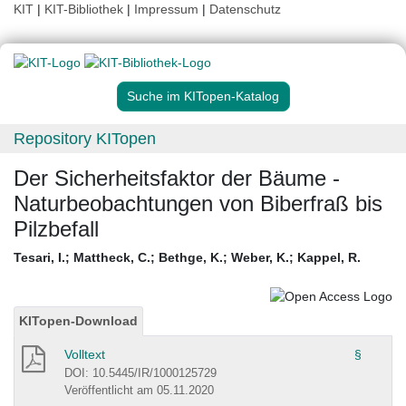
KIT
|
KIT-Bibliothek
|
Impressum
|
Datenschutz
Suche im KITopen-Katalog
Repository KITopen
Der Sicherheitsfaktor der Bäume -
Naturbeobachtungen von Biberfraß bis
Pilzbefall
Tesari, I.
;
Mattheck, C.
;
Bethge, K.
;
Weber, K.
;
Kappel, R.
KITopen-Download
Volltext
§
DOI: 10.5445/IR/1000125729
Veröffentlicht am 05.11.2020