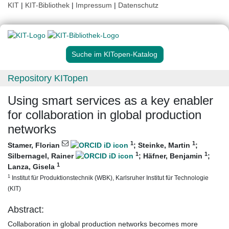
KIT
|
KIT-Bibliothek
|
Impressum
|
Datenschutz
Suche im KITopen-Katalog
Repository KITopen
Using smart services as a key enabler
for collaboration in global production
networks
1
1
Stamer, Florian
;
Steinke, Martin
;
1
1
Silbernagel, Rainer
;
Häfner, Benjamin
;
1
Lanza, Gisela
1
Institut für Produktionstechnik (WBK), Karlsruher Institut für Technologie
(KIT)
Abstract:
Collaboration in global production networks becomes more