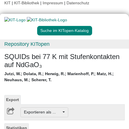
KIT
|
KIT-Bibliothek
|
Impressum
|
Datenschutz
Suche im KITopen-Katalog
Repository KITopen
SQUIDs bei 77 K mit Stufenkontakten
auf NdGaO₃
Jutzi, W.
;
Dolata, R.
;
Herwig, R.
;
Marienhoff, P.
;
Matz, H.
;
Neuhaus, M.
;
Scherer, T.
Export
Exportieren als ...
Statistiken