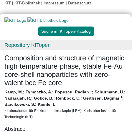
KIT
|
KIT-Bibliothek
|
Impressum
|
Datenschutz
Suche im KITopen-Katalog
Repository KITopen
Composition and structure of magnetic
high-temperature-phase, stable Fe-Au
core-shell nanoparticles with zero-
valent bcc Fe core
1
Kamp, M.
;
Tymoczko, A.
;
Popescu, Radian
;
Schürmann, U.
;
1
Nadarajah, R.
;
Gökce, B.
;
Rehbock, C.
;
Gerthsen, Dagmar
;
Barcikowski, S.
;
Kienle, L.
1
Laboratorium für Elektronenmikroskopie (LEM), Karlsruher Institut für
Technologie (KIT)
Abstract: