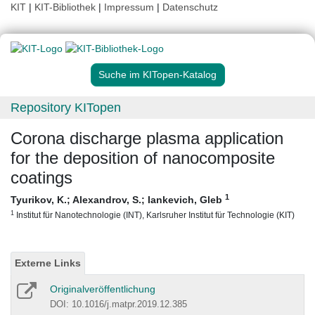
KIT
|
KIT-Bibliothek
|
Impressum
|
Datenschutz
Suche im KITopen-Katalog
Repository KITopen
Corona discharge plasma application
for the deposition of nanocomposite
coatings
1
Tyurikov, K.
;
Alexandrov, S.
;
Iankevich, Gleb
1
Institut für Nanotechnologie (INT), Karlsruher Institut für Technologie (KIT)
Externe Links
Originalveröffentlichung
DOI: 10.1016/j.matpr.2019.12.385