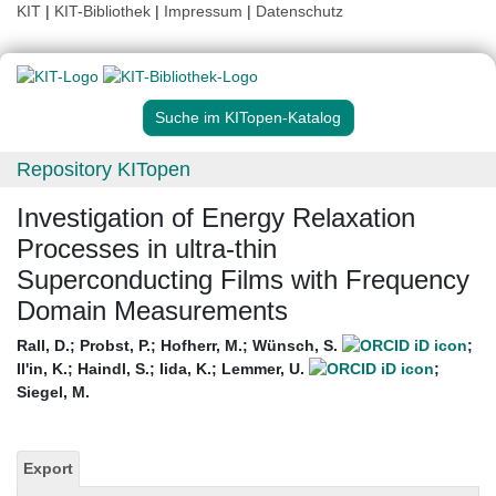
KIT
|
KIT-Bibliothek
|
Impressum
|
Datenschutz
Suche im KITopen-Katalog
Repository KITopen
Investigation of Energy Relaxation
Processes in ultra-thin
Superconducting Films with Frequency
Domain Measurements
Rall, D.
;
Probst, P.
;
Hofherr, M.
;
Wünsch, S.
;
Il'in, K.
;
Haindl, S.
;
Iida, K.
;
Lemmer, U.
;
Siegel, M.
Export