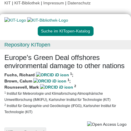
KIT
|
KIT-Bibliothek
|
Impressum
|
Datenschutz
Suche im KITopen-Katalog
Repository KITopen
Europe’s Green Deal offshores
environmental damage to other nations
1
Fuchs, Richard
;
1
Brown, Calum
;
2
Rounsevell, Mark
1
Institut für Meteorologie und Klimaforschung Atmosphärische
Umweltforschung (IMKIFU), Karlsruher Institut für Technologie (KIT)
2
Institut für Geographie und Geoökologie (IFGG), Karlsruher Institut für
Technologie (KIT)