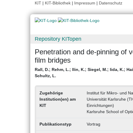
KIT
|
KIT-Bibliothek
|
Impressum
|
Datenschutz
Repository KITopen
Penetration and de-pinning of v
film bridges
Rall, D.
;
Rehm, L.
;
Ilin, K.
;
Siegel, M.
;
Iida, K.
;
Hai
Schultz, L.
Zugehörige
Institut für Mikro- und 
Institution(en) am
Universität Karlsruhe (TH
KIT
Einrichtungen)
Karlsruhe School of Opt
Publikationstyp
Vortrag