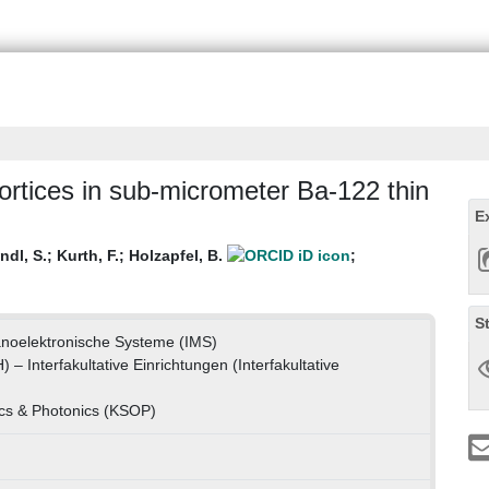
ortices in sub-micrometer Ba-122 thin
E
ndl, S.
;
Kurth, F.
;
Holzapfel, B.
;
S
Nanoelektronische Systeme (IMS)
) – Interfakultative Einrichtungen (Interfakultative
ics & Photonics (KSOP)