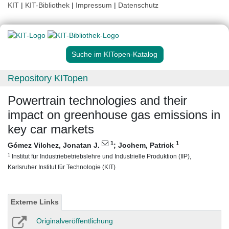
KIT
|
KIT-Bibliothek
|
Impressum
|
Datenschutz
Suche im KITopen-Katalog
Repository KITopen
Powertrain technologies and their
impact on greenhouse gas emissions in
key car markets
1
1
Gómez Vilchez, Jonatan J.
;
Jochem, Patrick
1
Institut für Industriebetriebslehre und Industrielle Produktion (IIP),
Karlsruher Institut für Technologie (KIT)
Externe Links
Originalveröffentlichung