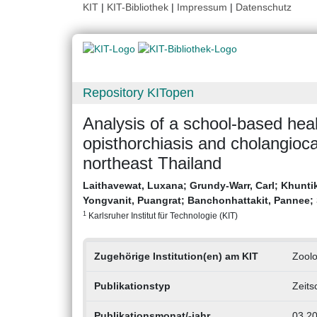
KIT
|
KIT-Bibliothek
|
Impressum
|
Datenschutz
Repository KITopen
Analysis of a school-based hea
opisthorchiasis and cholangioca
northeast Thailand
Laithavewat, Luxana
;
Grundy-Warr, Carl
;
Khunti
Yongvanit, Puangrat
;
Banchonhattakit, Pannee
;
1
Karlsruher Institut für Technologie (KIT)
Zugehörige Institution(en) am KIT
Zoolo
Publikationstyp
Zeits
Publikationsmonat/-jahr
03.2