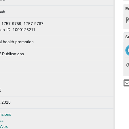
E
sch
: 1757-9759, 1757-9767
pen-ID: 1000126211
S
l health promotion
Publications
3
5.2018
nsions
us
Alex