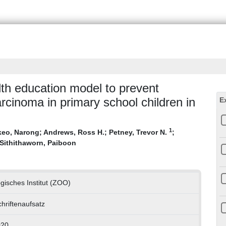
lth education model to prevent
rcinoma in primary school children in
E
1
keo, Narong
;
Andrews, Ross H.
;
Petney, Trevor N.
;
Sithithaworn, Paiboon
gisches Institut (ZOO)
chriftenaufsatz
020