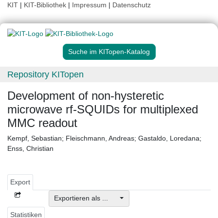
KIT
|
KIT-Bibliothek
|
Impressum
|
Datenschutz
Suche im KITopen-Katalog
Repository KITopen
Development of non-hysteretic
microwave rf-SQUIDs for multiplexed
MMC readout
Kempf, Sebastian
;
Fleischmann, Andreas
;
Gastaldo, Loredana
;
Enss, Christian
Export
Exportieren als ...
Statistiken