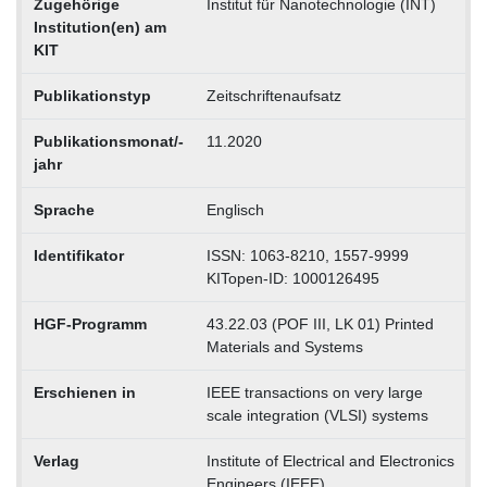
Zugehörige
Institut für Nanotechnologie (INT)
Institution(en) am
KIT
Publikationstyp
Zeitschriftenaufsatz
Publikationsmonat/-
11.2020
jahr
Sprache
Englisch
Identifikator
ISSN: 1063-8210, 1557-9999
KITopen-ID: 1000126495
HGF-Programm
43.22.03 (POF III, LK 01) Printed
Materials and Systems
Erschienen in
IEEE transactions on very large
scale integration (VLSI) systems
Verlag
Institute of Electrical and Electronics
Engineers (IEEE)