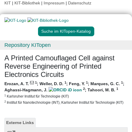
KIT
|
KIT-Bibliothek
|
Impressum
|
Datenschutz
Suche im KITopen-Katalog
Repository KITopen
A Printed Camouflaged Cell against
Reverse Engineering of Printed
Electronics Circuits
1
1
1
1
Erozan, A. T.
;
Weller, D. D.
;
Feng, Y.
;
Marques, G. C.
;
2
1
Aghassi-Hagmann, J.
;
Tahoori, M. B.
1
Karlsruher Institut für Technologie (KIT)
2
Institut für Nanotechnologie (INT), Karlsruher Institut für Technologie (KIT)
Externe Links