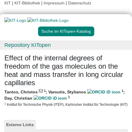
KIT
|
KIT-Bibliothek
|
Impressum
|
Datenschutz
Suche im KITopen-Katalog
Repository KITopen
Effect of the internal degrees of
freedom of the gas molecules on the
heat and mass transfer in long circular
capillaries
1
1
Tantos, Christos
;
Varoutis, Stylianos
;
1
Day, Christian
1
Institut für Technische Physik (ITEP), Karlsruher Institut für Technologie (KIT)
Externe Links