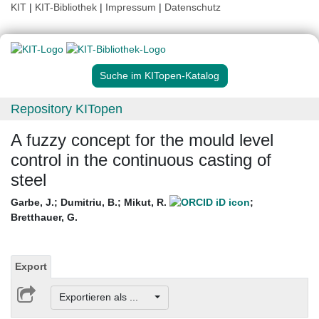
KIT
|
KIT-Bibliothek
|
Impressum
|
Datenschutz
Suche im KITopen-Katalog
Repository KITopen
A fuzzy concept for the mould level
control in the continuous casting of
steel
Garbe, J.
;
Dumitriu, B.
;
Mikut, R.
;
Bretthauer, G.
Export
Exportieren als ...