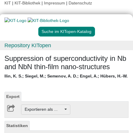
KIT
|
KIT-Bibliothek
|
Impressum
|
Datenschutz
Suche im KITopen-Katalog
Repository KITopen
Suppression of superconductivity in Nb
and NbN thin-film nano-structures
Ilin, K. S.
;
Siegel, M.
;
Semenov, A. D.
;
Engel, A.
;
Hübers, H.-W.
Export
Exportieren als ...
Statistiken