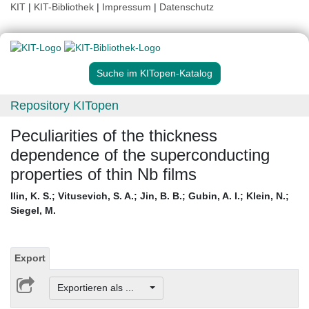
KIT
|
KIT-Bibliothek
|
Impressum
|
Datenschutz
Suche im KITopen-Katalog
Repository KITopen
Peculiarities of the thickness
dependence of the superconducting
properties of thin Nb films
Ilin, K. S.
;
Vitusevich, S. A.
;
Jin, B. B.
;
Gubin, A. I.
;
Klein, N.
;
Siegel, M.
Export
Exportieren als ...