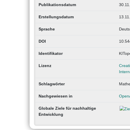
Publikationsdatum
30.11
Erstellungsdatum
13.11
Sprache
Deuts
DOI
10.54
Identifikator
KITop
Lizenz
Creat
Intern
Schlagwörter
Mathem
Nachgewiesen in
Open
Globale Ziele für nachhaltige
Entwicklung