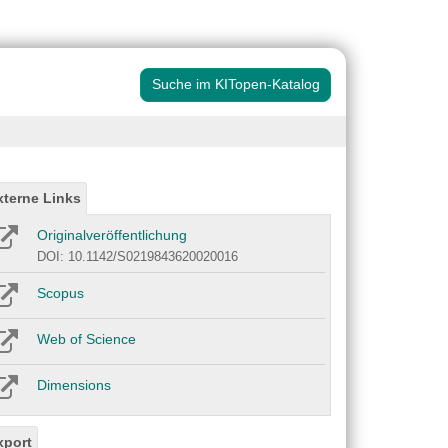
Suche im KITopen-Katalog
xterne Links
Originalveröffentlichung
DOI: 10.1142/S0219843620020016
Scopus
Web of Science
Dimensions
xport