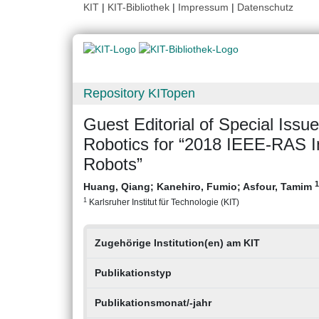
KIT
|
KIT-Bibliothek
|
Impressum
|
Datenschutz
Repository KITopen
Guest Editorial of Special Is
Robotics for “2018 IEEE-RAS I
Robots”
1
Huang, Qiang
;
Kanehiro, Fumio
;
Asfour, Tamim
1
Karlsruher Institut für Technologie (KIT)
Zugehörige Institution(en) am KIT
Publikationstyp
Publikationsmonat/-jahr