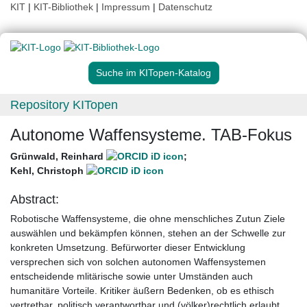
KIT
|
KIT-Bibliothek
|
Impressum
|
Datenschutz
Suche im KITopen-Katalog
Repository KITopen
Autonome Waffensysteme. TAB-Fokus
Grünwald, Reinhard
;
Kehl, Christoph
Abstract:
Robotische Waffensysteme, die ohne menschliches Zutun Ziele
auswählen und bekämpfen können, stehen an der Schwelle zur
konkreten Umsetzung. Befürworter dieser Entwicklung
versprechen sich von solchen autonomen Waffensystemen
entscheidende mlitärische sowie unter Umständen auch
humanitäre Vorteile. Kritiker äußern Bedenken, ob es ethisch
vertretbar, politisch verantwortbar und (völker)rechtlich erlaubt