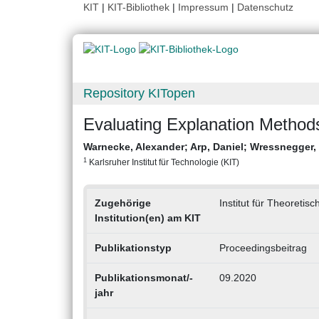
KIT
|
KIT-Bibliothek
|
Impressum
|
Datenschutz
Repository KITopen
Evaluating Explanation Methods
Warnecke, Alexander
;
Arp, Daniel
;
Wressnegger, 
1
Karlsruher Institut für Technologie (KIT)
Zugehörige
Institut für Theoretisc
Institution(en) am KIT
Publikationstyp
Proceedingsbeitrag
Publikationsmonat/-
09.2020
jahr