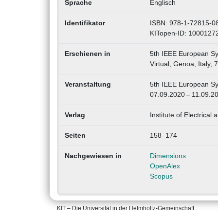
Sprache
Englisch
Identifikator
ISBN: 978-1-72815-0
KITopen-ID: 1000127
Erschienen in
5th IEEE European Sy
Virtual, Genoa, Italy,
Veranstaltung
5th IEEE European Sy
07.09.2020 – 11.09.2
Verlag
Institute of Electrical
Seiten
158–174
Nachgewiesen in
Dimensions
OpenAlex
Scopus
KIT – Die Universität in der Helmholtz-Gemeinschaft