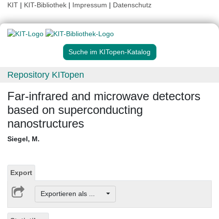
KIT
|
KIT-Bibliothek
|
Impressum
|
Datenschutz
Suche im KITopen-Katalog
Repository KITopen
Far-infrared and microwave detectors
based on superconducting
nanostructures
Siegel, M.
Export
Exportieren als ...