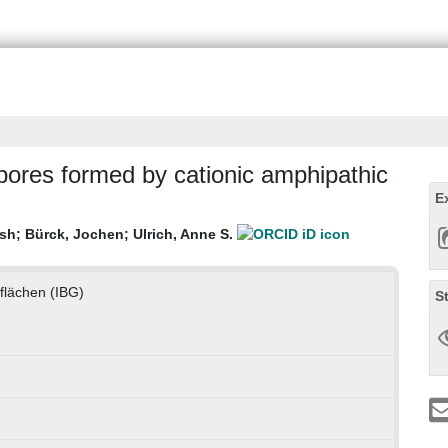
pores formed by cationic amphipathic
E
esh
;
Bürck, Jochen
;
Ulrich, Anne S.
zflächen (IBG)
S