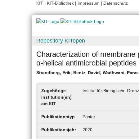
KIT
|
KIT-Bibliothek
|
Impressum
|
Datenschutz
Repository KITopen
Characterization of membrane 
α-helical antimicrobial peptides
Strandberg, Erik
;
Bentz, David
;
Wadhwani, Parv
Zugehörige
Institut für Biologische Gren
Institution(en)
am KIT
Publikationstyp
Poster
Publikationsjahr
2020