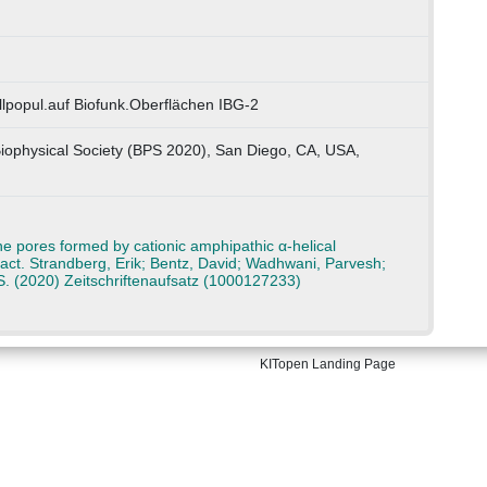
llpopul.auf Biofunk.Oberflächen IBG-2
Biophysical Society (BPS 2020), San Diego, CA, USA,
e pores formed by cationic amphipathic α-helical
tract. Strandberg, Erik; Bentz, David; Wadhwani, Parvesh;
S. (2020) Zeitschriftenaufsatz (1000127233)
KITopen Landing Page