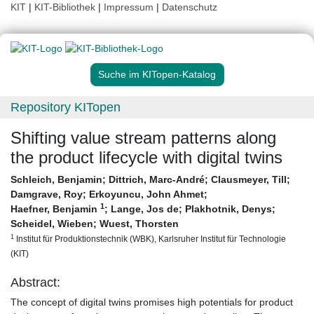
KIT
|
KIT-Bibliothek
|
Impressum
|
Datenschutz
Suche im KITopen-Katalog
Repository KITopen
Shifting value stream patterns along
the product lifecycle with digital twins
Schleich, Benjamin
;
Dittrich, Marc-André
;
Clausmeyer, Till
;
Damgrave, Roy
;
Erkoyuncu, John Ahmet
;
1
Haefner, Benjamin
;
Lange, Jos de
;
Plakhotnik, Denys
;
Scheidel, Wieben
;
Wuest, Thorsten
1
Institut für Produktionstechnik (WBK), Karlsruher Institut für Technologie
(KIT)
Abstract:
The concept of digital twins promises high potentials for product