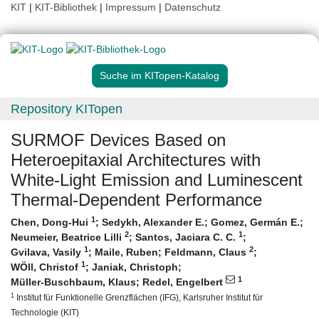
KIT
|
KIT-Bibliothek
|
Impressum
|
Datenschutz
Suche im KITopen-Katalog
Repository KITopen
SURMOF Devices Based on
Heteroepitaxial Architectures with
White-Light Emission and Luminescent
Thermal-Dependent Performance
1
Chen, Dong-Hui
;
Sedykh, Alexander E.
;
Gomez, Germán E.
;
2
1
Neumeier, Beatrice Lilli
;
Santos, Jaciara C. C.
;
1
2
Gvilava, Vasily
;
Maile, Ruben
;
Feldmann, Claus
;
1
WÖll, Christof
;
Janiak, Christoph
;
1
Müller-Buschbaum, Klaus
;
Redel, Engelbert
1
Institut für Funktionelle Grenzflächen (IFG), Karlsruher Institut für
Technologie (KIT)